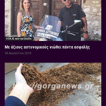
Η ΕΛ.ΑΣ ανά την Ελλάδα
Με άξιους αστυνομικούς νιώθει πάντα ασφαλής
28 Αυγούστου 2018