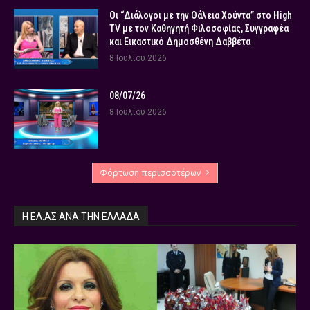
Οι “Διάλογοι με την Θάλεια Χούντα” στο High
TV με τον Καθηγητή Φιλοσοφίας, Συγγραφέα
και Εικαστικό Δημοσθένη Δαββέτα
8 Ιουλίου 2026
08/07/26
8 Ιουλίου 2026
Φόρτωση περισσοτέρων
Η ΕΛ.ΑΣ ΑΝΆ ΤΗΝ ΕΛΛΆΔΑ