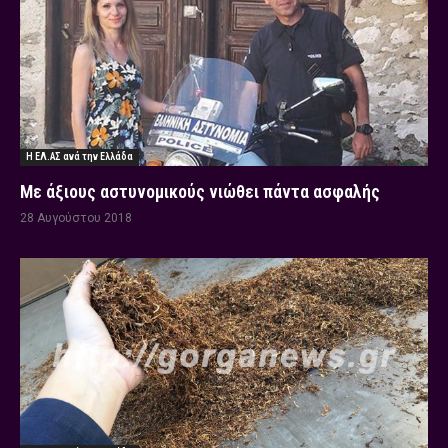
Η ΕΛ.ΑΣ ανά την Ελλάδα
Με άξιους αστυνομικούς νιώθει πάντα ασφαλής
28 Αυγούστου 2018