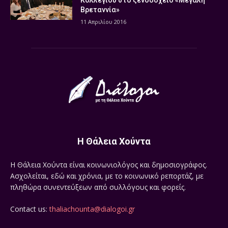
Κολλεγίου στο ξενοδοχείο «Μεγάλη
Βρεταννία»
11 Απριλίου 2016
Η Θάλεια Χούντα
Η Θάλεια Χούντα είναι κοινωνιολόγος και δημοσιογράφος.
Ασχολείται, εδώ και χρόνια, με το κοινωνικό ρεπορτάζ, με
πληθώρα συνεντεύξεων από συλλόγους και φορείς.
Contact us:
thaliachounta@dialogoi.gr