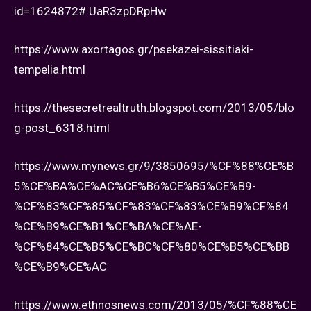
id=1624872#.UaR3zpDRpHw
https://www.axortagos.gr/psekazei-sissitiaki-
tempelia.html
https://thesecretrealtruth.blogspot.com/2013/05/blo
g-post_6318.html
https://www.mynews.gr/9/3850695/%CF%88%CE%B
5%CE%BA%CE%AC%CE%B6%CE%B5%CE%B9-
%CF%83%CF%85%CF%83%CF%83%CE%B9%CF%84
%CE%B9%CE%B1%CE%BA%CE%AE-
%CF%84%CE%B5%CE%BC%CF%80%CE%B5%CE%BB
%CE%B9%CE%AC
https://www.ethnosnews.com/2013/05/%CF%88%CE