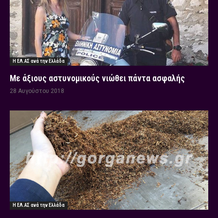
Η ΕΛ.ΑΣ ανά την Ελλάδα
Με άξιους αστυνομικούς νιώθει πάντα ασφαλής
28 Αυγούστου 2018
Η ΕΛ.ΑΣ ανά την Ελλάδα