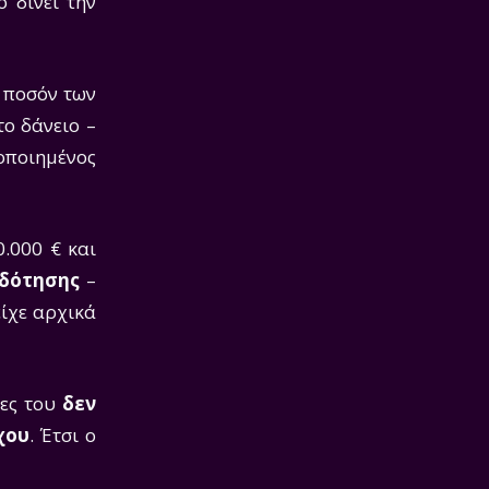
 δίνει την
 ποσόν των
το δάνειο –
οποιημένος
.000 € και
οδότησης
–
είχε αρχικά
ίες του
δεν
χου
. Έτσι ο