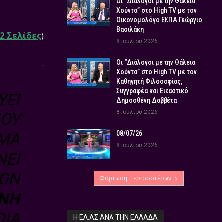
Οι “Διάλογοι με την Θάλεια
Χούντα” στο High TV με τον
Οικονομολόγο ΕΚΠΑ Γεώργιο
Βασιλάκη
2 Σελίδες
)
8 Ιουλίου 2026
.
Οι “Διάλογοι με την Θάλεια
Χούντα” στο High TV με τον
Καθηγητή Φιλοσοφίας,
Συγγραφέα και Εικαστικό
ΕΙ
Δημοσθένη Δαββέτα
8 Ιουλίου 2026
ΠΟΥ
08/07/26
ΓΜΑ
8 Ιουλίου 2026
ΝΕΙ
ΤΩΝ
Φόρτωση περισσοτέρων
ΝΗ
ΟΊΑ
Η ΕΛ.ΑΣ ΑΝΆ ΤΗΝ ΕΛΛΆΔΑ