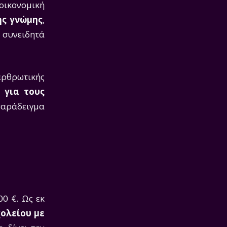
 οικονομική
ής γνώμης
,
συνειδητά
ρθρωτικής
 για τους
παράδειγμα
0 €. Ως εκ
χολείου με