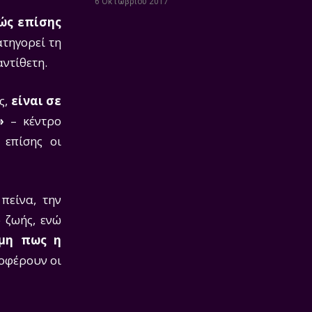
6 Οκτωβρίου 2017
θώς επίσης
ατηγορεί τη
αντίθετη.
ς,
είναι σε
»
– κέντρο
 επίσης οι
πείνα, την
 ζωής, ενώ
όμη πως η
ποφέρουν οι