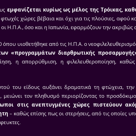
ους
εμφανίζεται κυρίως ως μέλος της Τρόικας, κα
ς φτωχές χώρες βέβαια και όχι για τις πλούσιες, αφού κ
 οι Η.Π.Α., όσο και η Ιαπωνία, εφαρμόζουν την ακριβώς 
0 όπου υιοθετήθηκε από τις Η.Π.Α. ο νεοφιλελευθερισμό
των «προγραμμάτων διαρθρωτικής προσαρμογής
ηση, η απορρύθμιση, η φιλελευθεροποίηση, καθώς
ού του είδους αυξάνει δραματικά τη φτώχεια, την 
ό, μειώνει τον πληθυσμό περιορίζοντας το προσδόκιμο
ωποι στις ανεπτυγμένες χώρες πιστεύουν ακ
ητη
– καθώς επίσης πως οι στερήσεις, από τις οποίες υ
φευκτες.