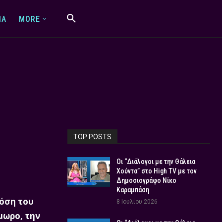
IA
MORE
TOP POSTS
Οι “Διάλογοι με την Θάλεια
Χούντα” στο High TV με τον
Δημοσιογράφο Νίκο
Καραμπάση
δόση του
8 Ιουλίου 2026
μωρο, την