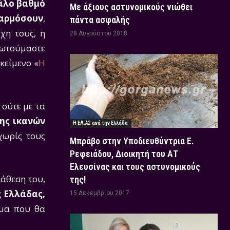
γάλο βαθμό
Με άξιους αστυνομικούς νιώθει
φαρμόσουν
,
πάντα ασφαλής
χη τους, η
28 Αυγούστου 2018
ρωτούμαστε
κείμενο «
Η
 ούτε με τα
ης ικανών
Η ΕΛ.ΑΣ ανά την Ελλάδα
χωρίς τους
Μπράβο στην Υποδιευθύντρια Ε.
Ρεφειάδου, Διοικητή του ΑΤ
Ελευσίνας και τους αστυνομικούς
ιάθεση του,
της!
ς Ελλάδας,
15 Δεκεμβρίου 2017
ομα που θα