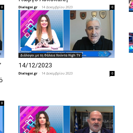
Dialogoi.gr
-
14 Δεκεμβρίου 2023
0
0
Διάλογοι με τη Θάλεια Χούντα High TV
”
14/12/2023
Dialogoi.gr
-
14 Δεκεμβρίου 2023
0
ό
0