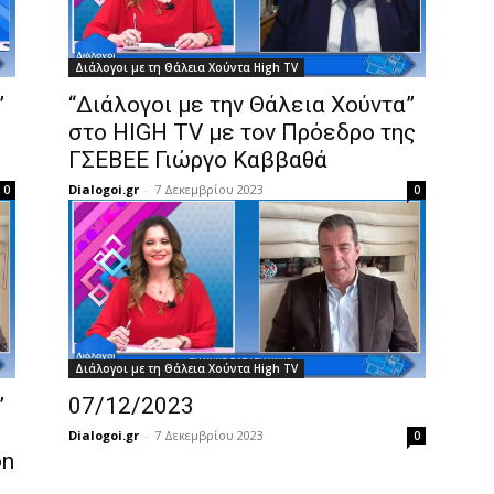
Διάλογοι με τη Θάλεια Χούντα High TV
”
“Διάλογοι με την Θάλεια Χούντα”
στο HIGH TV με τον Πρόεδρο της
ΓΣΕΒΕΕ Γιώργο Καββαθά
Dialogoi.gr
-
7 Δεκεμβρίου 2023
0
0
Διάλογοι με τη Θάλεια Χούντα High TV
”
07/12/2023
Dialogoi.gr
-
7 Δεκεμβρίου 2023
0
on