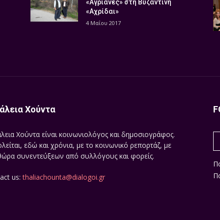
«Αγριάνες» στη Βυζαντινή
«Αχρίδαι»
4 Μαΐου 2017
άλεια Χούντα
F
λεια Χούντα είναι κοινωνιολόγος και δημοσιογράφος.
λείται, εδώ και χρόνια, με το κοινωνικό ρεπορτάζ, με
ώρα συνεντεύξεων από συλλόγους και φορείς.
Π
Πο
act us:
thaliachounta@dialogoi.gr