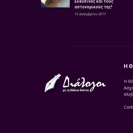
Ελευσίνας και τους
αστυνομικούς της!
15 Δεκεμβρίου 2017
Η Θ
Η Θά
Ασχο
πληθ
Cont