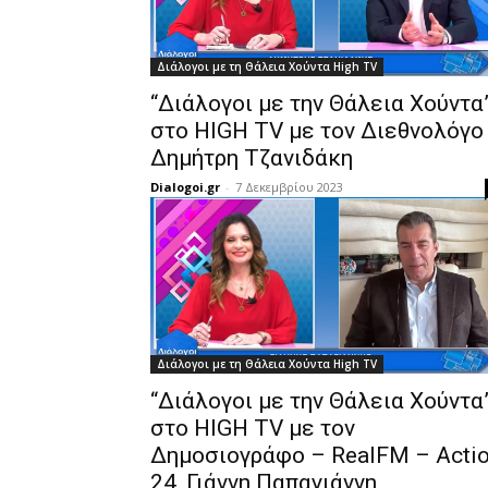
Διάλογοι με τη Θάλεια Χούντα High TV
“Διάλογοι με την Θάλεια Χούντα
στο HIGH TV με τον Διεθνολόγο
Δημήτρη Τζανιδάκη
Dialogoi.gr
-
7 Δεκεμβρίου 2023
Διάλογοι με τη Θάλεια Χούντα High TV
“Διάλογοι με την Θάλεια Χούντα
στο HIGH TV με τον
Δημοσιογράφο – RealFM – Acti
24, Γιάννη Παπαγιάννη