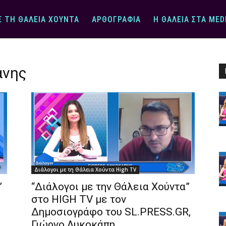
Ε ΤΗ ΘΆΛΕΙΑ ΧΟΎΝΤΑ
ΑΡΘΟΓΡΑΦΊΑ
Η ΘΆΛΕΙΑ ΣΤΑ MED
άνης
Διάλογοι με τη Θάλεια Χούντα High TV
”
“Διάλογοι με την Θάλεια Χούντα”
στο HIGH TV με τον
Δημοσιογράφο του SL.PRESS.GR,
Γιώργο Λυκοκάπη