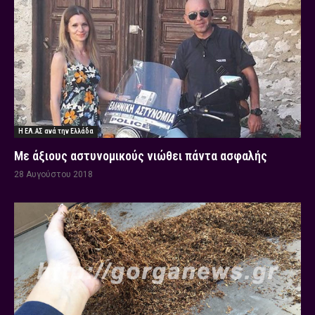
Η ΕΛ.ΑΣ ανά την Ελλάδα
Με άξιους αστυνομικούς νιώθει πάντα ασφαλής
28 Αυγούστου 2018