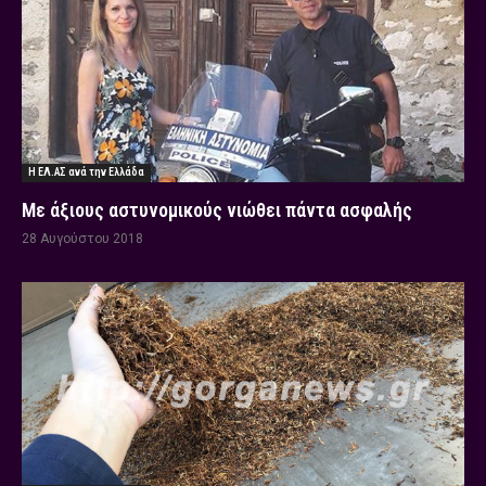
Η ΕΛ.ΑΣ ανά την Ελλάδα
Με άξιους αστυνομικούς νιώθει πάντα ασφαλής
28 Αυγούστου 2018