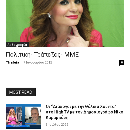
Αρθογραφία
Πολιτική- Τράπεζες- ΜΜΕ
Thaleia
-
7 Ιανουαρίου 2015
0
MOST READ
Οι “Διάλογοι με την Θάλεια Χούντα”
στο High TV με τον Δημοσιογράφο Νίκο
Καραμπάση
8 Ιουλίου 2026