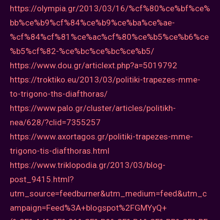
https://olympia.gr/2013/03/16/%cf%80%ce%bf%ce%
bb%ce%b9%cf%84%ce%b9%ce%ba%ce%ae-
%cf%84%cf%81%ce%ac%cf%80%ce%b5%ce%b6%ce
%b5%cf%82-%ce%bc%ce%bc%ce%b5/
https://www.dou.gr/articlext.php?a=5019792
https://troktiko.eu/2013/03/politiki-trapezes-mme-
to-trigono-ths-diafthoras/
https://www.palo.gr/cluster/articles/politikh-
nea/628/?clid=7355257
https://www.axortagos.gr/politiki-trapezes-mme-
trigono-tis-diafthoras.html
https://www.triklopodia.gr/2013/03/blog-
post_9415.html?
utm_source=feedburner&utm_medium=feed&utm_c
ampaign=Feed%3A+blogspot%2FGMYyQ+