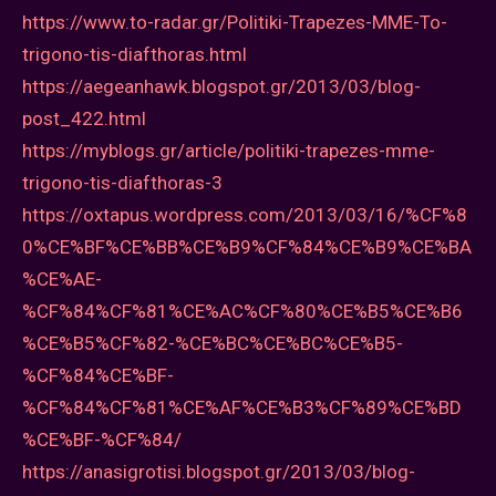
https://www.to-radar.gr/Politiki-Trapezes-MME-To-
trigono-tis-diafthoras.html
https://aegeanhawk.blogspot.gr/2013/03/blog-
post_422.html
https://myblogs.gr/article/politiki-trapezes-mme-
trigono-tis-diafthoras-3
https://oxtapus.wordpress.com/2013/03/16/%CF%8
0%CE%BF%CE%BB%CE%B9%CF%84%CE%B9%CE%BA
%CE%AE-
%CF%84%CF%81%CE%AC%CF%80%CE%B5%CE%B6
%CE%B5%CF%82-%CE%BC%CE%BC%CE%B5-
%CF%84%CE%BF-
%CF%84%CF%81%CE%AF%CE%B3%CF%89%CE%BD
%CE%BF-%CF%84/
https://anasigrotisi.blogspot.gr/2013/03/blog-