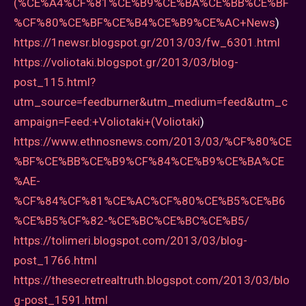
(%CE%A4%CF%81%CE%B9%CE%BA%CE%BB%CE%BF
%CF%80%CE%BF%CE%B4%CE%B9%CE%AC+News
)
https://1newsr.blogspot.gr/2013/03/fw_6301.html
https://voliotaki.blogspot.gr/2013/03/blog-
post_115.html?
utm_source=feedburner&utm_medium=feed&utm_c
ampaign=Feed:+Voliotaki+(Voliotaki
)
https://www.ethnosnews.com/2013/03/%CF%80%CE
%BF%CE%BB%CE%B9%CF%84%CE%B9%CE%BA%CE
%AE-
%CF%84%CF%81%CE%AC%CF%80%CE%B5%CE%B6
%CE%B5%CF%82-%CE%BC%CE%BC%CE%B5/
https://tolimeri.blogspot.com/2013/03/blog-
post_1766.html
https://thesecretrealtruth.blogspot.com/2013/03/blo
g-post_1591.html