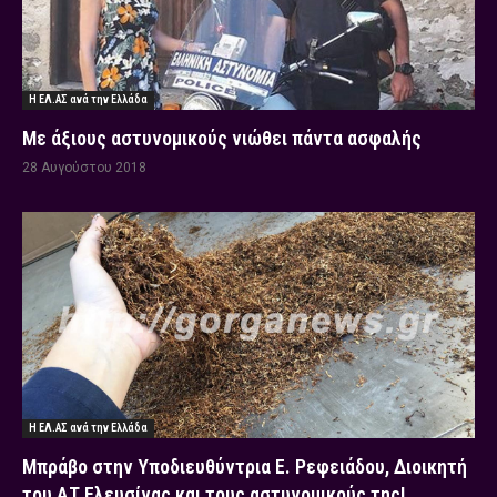
Η ΕΛ.ΑΣ ανά την Ελλάδα
Με άξιους αστυνομικούς νιώθει πάντα ασφαλής
28 Αυγούστου 2018
Η ΕΛ.ΑΣ ανά την Ελλάδα
Μπράβο στην Υποδιευθύντρια Ε. Ρεφειάδου, Διοικητή
του ΑΤ Ελευσίνας και τους αστυνομικούς της!