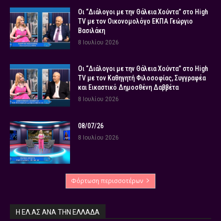
Οι “Διάλογοι με την Θάλεια Χούντα” στο High
TV με τον Οικονομολόγο ΕΚΠΑ Γεώργιο
Βασιλάκη
8 Ιουλίου 2026
Οι “Διάλογοι με την Θάλεια Χούντα” στο High
TV με τον Καθηγητή Φιλοσοφίας, Συγγραφέα
και Εικαστικό Δημοσθένη Δαββέτα
8 Ιουλίου 2026
08/07/26
8 Ιουλίου 2026
Φόρτωση περισσοτέρων
Η ΕΛ.ΑΣ ΑΝΆ ΤΗΝ ΕΛΛΆΔΑ