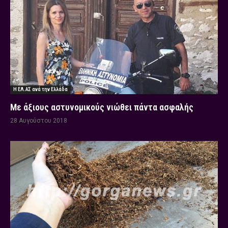
Η ΕΛ.ΑΣ ανά την Ελλάδα
Με άξιους αστυνομικούς νιώθει πάντα ασφαλής
28 Αυγούστου 2018