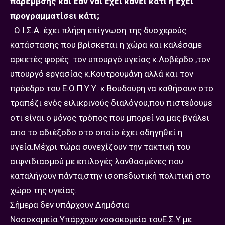
παρέμβσης και εάν ναί έχει κάνει κάτι η έχει
προγραμματίσει κάτι;
Ο Ι.Σ.Α. έχει πλήρη επίγνωση της δυσχερούς
κατάστασης που βρίσκεται η χώρα και καλέσαμε
αρκετές φορές τον υπουργό υγείας κ.Λοβέρδο ,τον
υπουργό εργασίας κ.Κουτρουμάνη αλλά και τον
πρόεδρο του Ε.Ο.Π.Υ.Υ. κ Βουδούρη να καθήσουν στο
τραπέζι ενός ειλικρινούς διαλόγου,που πιστεύουμε
οτι είναι ο μόνος τρόπος που μπορεί να μας βγάλει
απο το αδιέξοδο στο οποίο έχει οδηγηθεί η
υγεία.Μέχρι τώρα συνεχίζουν την τακτική του
αιφνιδιασμού με επιλογές λανθασμένες που
καταλήγουν πάντα,στην ισοπεδωτική πολιτική στο
χώρο της υγείας.
Σήμερα δεν υπάρχουν Δημόσια
Νοσοκομεία.Υπάρχουν νοσοκομεία τουΕ.Σ.Υ με