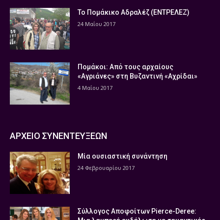
Το Πομάκικο Αδραλέζ (ΕΝΤΡΕΛΕΖ)
24 Μαΐου 2017
Πομάκοι: Από τους αρχαίους
«Αγριάνες» στη Βυζαντινή «Αχρίδαι»
4 Μαΐου 2017
ΑΡΧΕΙΟ ΣΥΝΕΝΤΕΥΞΕΩΝ
Μία ουσιαστική συνάντηση
24 Φεβρουαρίου 2017
Σύλλογος Αποφοίτων Pierce-Deree: