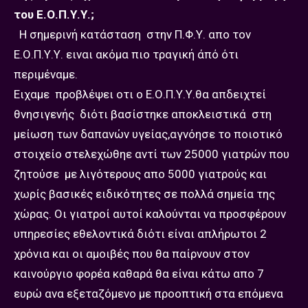
του Ε.Ο.Π.Υ.Υ.;
Η σημερινή κατάσταση στην Π.Φ.Υ. απο τον
Ε.Ο.Π.Υ.Υ. ειναι ακόμα πιο τραγική άπό ότι
περιμέναμε.
Ειχαμε προβλέψει οτι ο Ε.Ο.Π.Υ.Υ.θα απδειχτεί
θνησιγενής διότι βασίστηκε αποκλειστικά στη
μείωση των δαπανών υγείας,αγνόησε το ποιοτικό
στοιχείο στελεχώθηε αντί των 25000 γιατρών που
ζητούσε με λιγότερους απο 5000 γιατρούς και
χωρίς βασικές ειδικότητες σε πολλά σημεία της
χώρας. Oι γιατροί αυτοί καλούνται να προσφέρουν
υπηρεσίες εθελοντικά διότι είναι απλήρωτοι 2
χρόνια και οι αμοιβές που θα παίρνουν στον
καινούργιο φορέα καθαρά θα είναι κάτω απο 7
ευρώ ανα εξεταζόμενο με προοπτική στα επόμενα