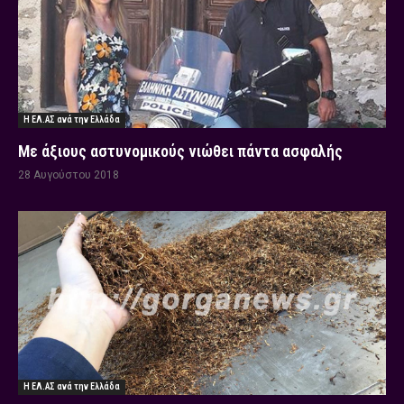
Η ΕΛ.ΑΣ ανά την Ελλάδα
Με άξιους αστυνομικούς νιώθει πάντα ασφαλής
28 Αυγούστου 2018
Η ΕΛ.ΑΣ ανά την Ελλάδα