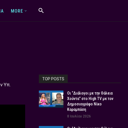
IA
MORE
TOP POSTS
ν Υπ.
Οι “Διάλογοι με την Θάλεια
Χούντα” στο High TV με τον
Δημοσιογράφο Νίκο
Καραμπάση
8 Ιουλίου 2026