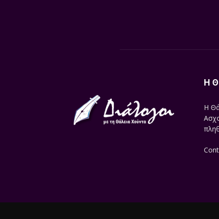
Η Θ
Η Θά
Ασχο
πληθ
Cont