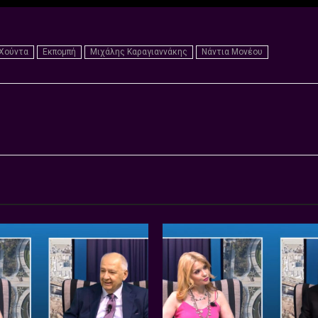
 Χούντα
Εκπομπή
Μιχάλης Καραγιαννάκης
Νάντια Μονέου