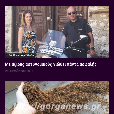
Η ΕΛ.ΑΣ ανά την Ελλάδα
Με άξιους αστυνομικούς νιώθει πάντα ασφαλής
28 Αυγούστου 2018