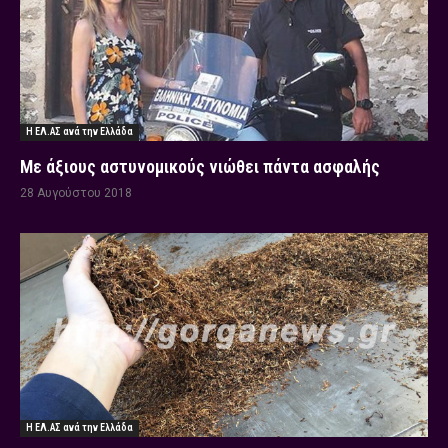
Η ΕΛ.ΑΣ ανά την Ελλάδα
Με άξιους αστυνομικούς νιώθει πάντα ασφαλής
28 Αυγούστου 2018
Η ΕΛ.ΑΣ ανά την Ελλάδα