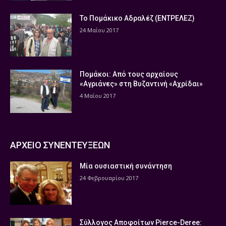
Το Πομάκικο Αδραλέζ (ΕΝΤΡΕΛΕΖ)
24 Μαΐου 2017
Πομάκοι: Από τους αρχαίους
«Αγριάνες» στη Βυζαντινή «Αχρίδαι»
4 Μαΐου 2017
ΑΡΧΕΙΟ ΣΥΝΕΝΤΕΥΞΕΩΝ
Μία ουσιαστική συνάντηση
24 Φεβρουαρίου 2017
Σύλλογος Αποφοίτων Pierce-Deree: