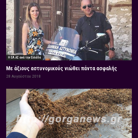
Η ΕΛ.ΑΣ ανά την Ελλάδα
Με άξιους αστυνομικούς νιώθει πάντα ασφαλής
28 Αυγούστου 2018