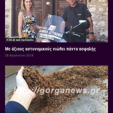
Η ΕΛ.ΑΣ ανά την Ελλάδα
Με άξιους αστυνομικούς νιώθει πάντα ασφαλής
28 Αυγούστου 2018