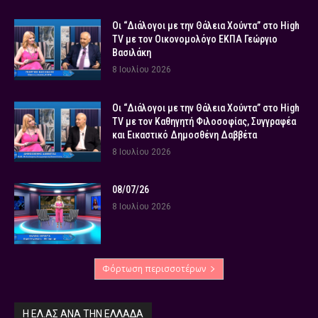
Οι “Διάλογοι με την Θάλεια Χούντα” στο High
TV με τον Οικονομολόγο ΕΚΠΑ Γεώργιο
Βασιλάκη
8 Ιουλίου 2026
Οι “Διάλογοι με την Θάλεια Χούντα” στο High
TV με τον Καθηγητή Φιλοσοφίας, Συγγραφέα
και Εικαστικό Δημοσθένη Δαββέτα
8 Ιουλίου 2026
08/07/26
8 Ιουλίου 2026
Φόρτωση περισσοτέρων
Η ΕΛ.ΑΣ ΑΝΆ ΤΗΝ ΕΛΛΆΔΑ