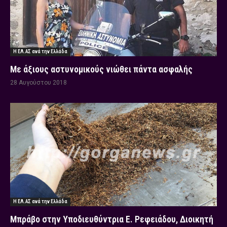
Η ΕΛ.ΑΣ ανά την Ελλάδα
Με άξιους αστυνομικούς νιώθει πάντα ασφαλής
28 Αυγούστου 2018
Η ΕΛ.ΑΣ ανά την Ελλάδα
Μπράβο στην Υποδιευθύντρια Ε. Ρεφειάδου, Διοικητή