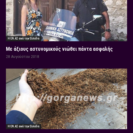
Η ΕΛ.ΑΣ ανά την Ελλάδα
Με άξιους αστυνομικούς νιώθει πάντα ασφαλής
28 Αυγούστου 2018
Η ΕΛ.ΑΣ ανά την Ελλάδα