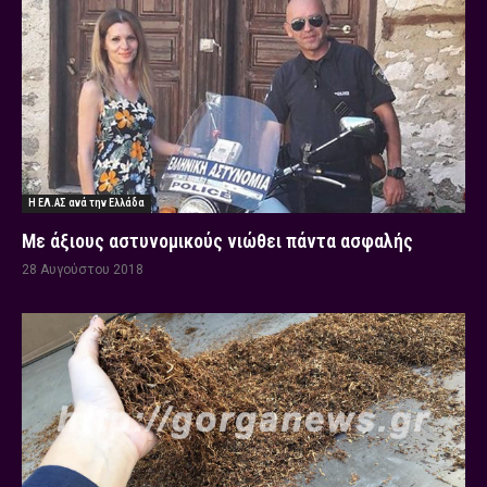
Η ΕΛ.ΑΣ ανά την Ελλάδα
Με άξιους αστυνομικούς νιώθει πάντα ασφαλής
28 Αυγούστου 2018