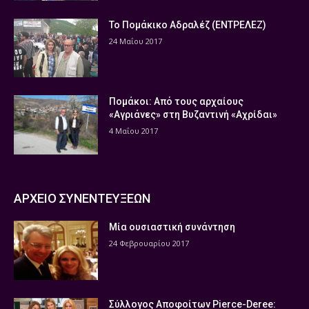
Το Πομάκικο Αδραλέζ (ΕΝΤΡΕΛΕΖ)
24 Μαΐου 2017
Πομάκοι: Από τους αρχαίους
«Αγριάνες» στη Βυζαντινή «Αχρίδαι»
4 Μαΐου 2017
ΑΡΧΕΙΟ ΣΥΝΕΝΤΕΥΞΕΩΝ
Μία ουσιαστική συνάντηση
24 Φεβρουαρίου 2017
Σύλλογος Αποφοίτων Pierce-Deree: